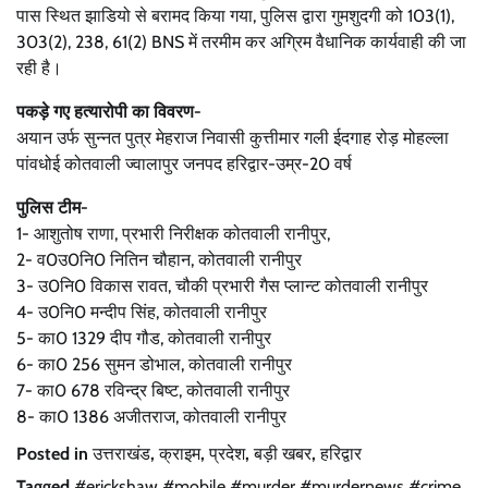
पास स्थित झाडियो से बरामद किया गया, पुलिस द्वारा गुमशुदगी को 103(1),
303(2), 238, 61(2) BNS में तरमीम कर अग्रिम वैधानिक कार्यवाही की जा
रही है।
पकड़े गए हत्यारोपी का विवरण-
अयान उर्फ सुन्नत पुत्र मेहराज निवासी कुत्तीमार गली ईदगाह रोड़ मोहल्ला
पांवधोई कोतवाली ज्वालापुर जनपद हरिद्वार-उम्र-20 वर्ष
पुलिस टीम-
1- आशुतोष राणा, प्रभारी निरीक्षक कोतवाली रानीपुर,
2- व0उ0नि0 नितिन चौहान, कोतवाली रानीपुर
3- उ0नि0 विकास रावत, चौकी प्रभारी गैस प्लान्ट कोतवाली रानीपुर
4- उ0नि0 मन्दीप सिंह, कोतवाली रानीपुर
5- का0 1329 दीप गौड, कोतवाली रानीपुर
6- का0 256 सुमन डोभाल, कोतवाली रानीपुर
7- का0 678 रविन्द्र बिष्ट, कोतवाली रानीपुर
8- का0 1386 अजीतराज, कोतवाली रानीपुर
Posted in
उत्तराखंड
,
क्राइम
,
प्रदेश
,
बड़ी खबर
,
हरिद्वार
Tagged
#erickshaw #mobile #murder #murdernews #crime