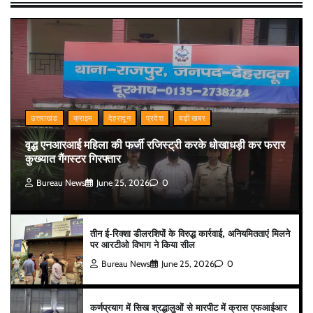
उत्तराखंड
क्राइम
देहरादून
प्रदेश
बड़ी खबर
वृद्ध एनआरआई महिला की फर्जी रजिस्ट्री करके धोखाधड़ी कर फरार
कुख्यात गैंगस्टर गिरफ्तार
Bureau News
June 25, 2026
0
तीन ई-रिक्शा डीलरशिपों के विरुद्ध कार्रवाई, अनियमितताएं मिलने
पर आरटीओ विभाग ने किया सील
Bureau News
June 25, 2026
0
कर्णप्रयाग में सिख श्रद्धालुओं से मारपीट में क्रास एफआईआर