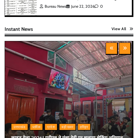
Bureau News
June 22, 2026
0
Instant News
View All
उत्तराखंड
धार्मिक
प्रदेश
बड़ी खबर
हरिद्वार
कावड़ मेला 2026! एटीएस ने मंसा देवी पर चलाया चेकिंग अभियान