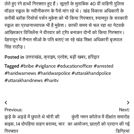
लेते हुए रंगे हाथों गिरफ्तार हुए हैं। सूत्रों के मुताबिक 40 वीं वाहिनी पुलिस
मॉडल स्कूल के नवीनीकरण के पैसे मांग रहे थे। खंड विकास अधिकारी के
करीबी ब्लॉक रिसोर्स पर्सन मुकेश को भी किया गिरफ्तार, श्यामपुर के सरकारी
स्कूल का प्रधानाध्यापक भी है मुकेश। काफी समय से चल रहा था नेटवर्क
आखिरकार विजिलेंस ने वीरवार को ट्रैप बनाकर दोनों को किया गिरफ्तार।
देहरादून में तैनात सीओ के पति बताएं जा रहे खंड शिक्षा अधिकारी बृजपाल
सिंह राठौड़।
Posted in
उत्तराखंड
,
क्राइम
,
प्रदेश
,
बड़ी खबर
,
हरिद्वार
Tagged
#bribe #vigilance #educationofficer #arrested
#haridwarnews #haridwarpolice #uttarakhandpolice
#uttarakhandnews #haritv
Post
Previous:
Next:
navigation
कूड़े के अड्डे में छुपाते थे चोरी की
कुंती नमन कॉलेज में दीक्षांत समारोह
बाइक, 14 दोपहिया वाहन बरामद, चार
का आयोजन, छात्रों को प्रदान की गई
गिरफ्तार
डिग्रियां