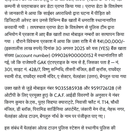
कम्पनी से पत्राचाकर कर डेटा प्राप्त किया गया। प्राप्त डेटा के विश्लेषण
से जानकारी मे आया कि साईबर अपराधियो द्वारा घटना में पीड़ित को
डिजिटली अरेस्ट कर उनसे विभिन्न बैंक खातों में धनराशि स्थानान्तरित
करवायी गयी । तत्पश्चात प्राप्त डेटा के विश्लेषण से पुलिस टीम द्वारा
अभियोग में प्रकाश में आए बैंक खातों तथा मोबाइल नम्बरों का सत्यापन किया
गया । दौराने विवेचना प्रकाश में आया कि उक्त राशि में से ₹41,00,000/-
(इकतालीस लाख रुपये) दिनांक 30 अगस्त 2025 को यस (YES) बैंक खाता
संख्या (account number) 099026900000152 में स्थानांतरित की
गई, जो कि राजेश्वरी GAK एंटरप्राइज के नाम से है, जिसका पता है — नं.
301, साइट नं. 428/7, विष्णु सन्निधि, तीसरी मंजिल, 8वीं क्रॉस, राघवेंद्र
स्वामी रोड, राघवेंद्र स्वामी मंदिर, ए सेक्टर, येलहंका (उत्तर), बेंगलुरु पाया गया
उक्त खाते से जुड़े मोबाइल नंबर 9035585938 और 9591726128 (जो
ओटीपी के लिए प्रयुक्त हुए) के C.A.F. आईडी विवरणों के अनुसार ये नंबर
किरण कुमार के.एस., पुत्र सिद्दप्पा क्याराट्टे, निवासी फ्लैट नं. T14, चौथी
मंजिल, डी ब्लॉक, पिरामिड सार्डिनिया अपार्टमेंट, जंकारी मेन रोड, नेहरू नगर,
येलहंका ओल्ड टाउन, बेंगलुरु नॉर्थ के नाम पर पंजीकृत पाए गए।
इस संबंध में येलहंका ओल्ड टाउन पुलिस स्टेशन से स्थानीय पुलिस की