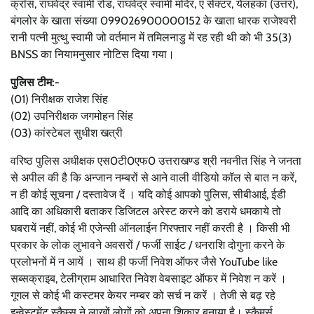
क्रॉस, राघवेंद्र स्वामी रोड, राघवेंद्र स्वामी मंदिर, ए सेक्टर, येलहंका (उत्तर),
बंगलोर के खाता संख्या 099026900000152 के खाता धारक राजेश्वरी
रानी पत्नी मुत्थु स्वामी जो वर्तमान में तमिलनाडु में रह रही थी को भी 35(3)
BNSS का नियामनुसार नोटिस दिया गया।
पुलिस टीम:-
(01) निरीक्षक राजेश सिंह
(02) उपनिरीक्षक जगमोहन सिंह
(03) कांस्टेबल सुधीश खत्री
वरिष्ठ पुलिस अधीक्षक एस0टी0एफ0 उत्तराखण्ड श्री नवनीत सिंह ने जनता
से अपील की है कि अन्जान नम्बरों से आने वाली वीडियो कॉल से बात न करें,
न ही कोई सूचना / दस्तावेज दें । यदि कोई आपको पुलिस, सीबीआई, ईडी
आदि का अधिकारी बताकर डिजिटल अरेस्ट करने को डराये धमकाये तो
घबरायें नहीं, कोई भी एजेन्सी ऑनलाईन गिरफ्तार नहीं करती है । किसी भी
प्रकार के लोक लुभावने अवसरों / फर्जी साईट / धनराशि दोगुना करने के
प्रलोभनों में न आयें । साथ ही फर्जी निवेश ऑफर जैसे YouTube like
सब्सक्राइब, टेलीग्राम आधारित निवेश वेबसाइट ऑफर में निवेश न करें ।
गूगल से कोई भी कस्टमर केयर नम्बर को सर्च न करें । तेजी से बढ़ रहे
इन्वेस्टमेंट स्कैम्स ने लाखों लोगों को अपना शिकार बनाया है। स्कैमर्स