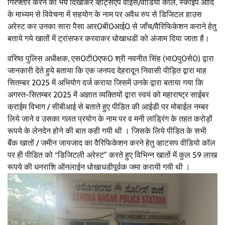
गिरफ्तार करने का भय दिखाकर व्हाट्सएप वाइस/वीडियो कॉल, स्काइप आदि
के माध्यम से विवेचना में सहयोग के नाम पर अवैध रुप से डिजिटल हाउस
अरेस्ट कर उनका सारा पैसा आर0बी0आई0 से जाँच/वैरिफिकेशन कराने हेतु
बताये गये खातों में ट्रांसफर करवाकर धोखाधडी को अंजाम दिया जाता है।
वरिष्ठ पुलिस अधीक्षक, एस0टी0एफ0 श्री नवनीत सिंह (भा0पु0से0) द्वारा
जानकारी देते हुये बताया कि एक जनपद देहरादून निवासी पीड़ित द्वारा माह
सितम्बर 2025 में अभियोग दर्ज कराया जिसमें उनके द्वारा बताया गया कि
अगस्त-सितम्बर 2025 में अज्ञात व्यक्तियों द्वारा स्वयं को महाराष्ट्र साईबर
क्राईम विभाग / सीबीआई से बताते हुए पीडित की आईडी पर मोबाईल नम्बर
लिये जाने व उसका गलत प्रयोग के नाम पर व मनी लांड्रिंग के तहत करोड़ों
रूपये के लेनदेन होने की बात कही गयी थी । जिसके लिये पीडित के सभी
बैंक खातों / जमीन जायजाद का वैरिफिकेशन करने हेतु व्हाटसप वीडियो कॉल
पर ही पीडित को “डिजिटली अरेस्ट” करते हुए विभिन्न खातों में कुल 59 लाख
रूपये की धनराशि ऑनलाईन धोखाधडीपूर्वक जमा करायी गयी थी ।