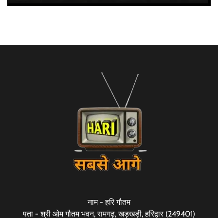
नाम - हरि गौतम
पता - श्री ओम गौतम भवन, रामगढ़, खड़खड़ी, हरिद्वार (249401)