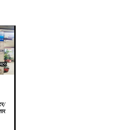
टर/
तार