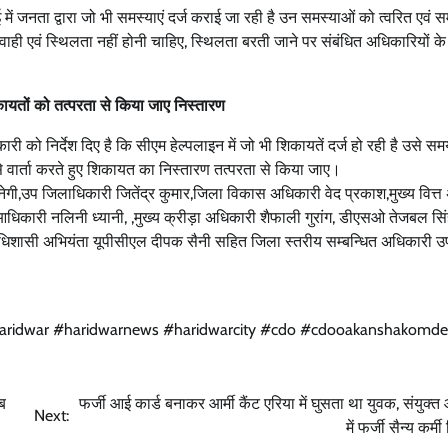
ं जनता द्वारा जो भी समस्याएं दर्ज कराई जा रही है उन समस्याओं को त्वरित एवं स
 एवं स्थिलता नहीं होनी चाहिए, स्थिलता बरती जाने पर संबंधित अधिकारियों के व
कायतों को तत्परता से किया जाए निस्तारण
उत्तराखंड
देहरादून
प्रदेश
बड़ी खबर
ी को निर्देश दिए है कि सीएम हेल्पलाइन में जो भी शिकायतें दर्ज हो रही है उसे सम
े वार्ता करते हुए शिकायत का निस्तारण तत्परता से किया जाए।
बेटे की गेमिंग लत से परिवार बदहाल, मां ने लगाई
ह नेगी,उप जिलाधिकारी जितेंद्र कुमार,जिला विकास अधिकारी वेद प्रकाश,मुख्य वित्
आर्थिक मदद की गुहार
िकारी नलिनी ध्यानी, ,मुख्य क्रीड़ा अधिकारी शैफाली गुरांग, डीएसओ तेजबल सि
Bureau News
July 28, 2026
0
, अधिशासी अभियंता यूपीसीएल दीपक सैनी सहित जिला स्तरीय सम्बन्धित अधिकारी उ
aridwar #haridwarnews #haridwarcity #cdo #cdooakanshakomd
सब
फर्जी आई कार्ड बनाकर आर्मी कैंट एरिया में घुसता था युवक, संयुक्
Next:
में फर्जी सैन्य कर्म