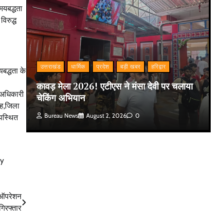
मयबद्धता
िरुद्ध
उत्तराखंड
धार्मिक
प्रदेश
बड़ी खबर
हरिद्वार
यबद्धता के
कावड़ मेला 2026! एटीएस ने मंसा देवी पर चलाया
त अधिकारी
चेकिंग अभियान
ंह,जिला
Bureau News
August 2, 2026
0
पस्थित
ey
त ऑपरेशन
ी गिरफ्तार