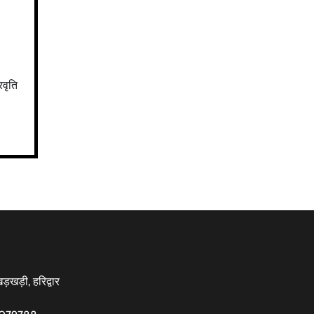
रवृति
़खड़ी, हरिद्वार