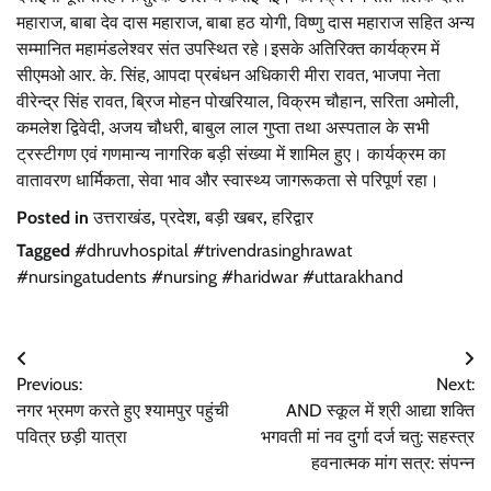
महाराज, बाबा देव दास महाराज, बाबा हठ योगी, विष्णु दास महाराज सहित अन्य
सम्मानित महामंडलेश्वर संत उपस्थित रहे।इसके अतिरिक्त कार्यक्रम में
सीएमओ आर. के. सिंह, आपदा प्रबंधन अधिकारी मीरा रावत, भाजपा नेता
वीरेन्द्र सिंह रावत, ब्रिज मोहन पोखरियाल, विक्रम चौहान, सरिता अमोली,
कमलेश द्विवेदी, अजय चौधरी, बाबुल लाल गुप्ता तथा अस्पताल के सभी
ट्रस्टीगण एवं गणमान्य नागरिक बड़ी संख्या में शामिल हुए। कार्यक्रम का
वातावरण धार्मिकता, सेवा भाव और स्वास्थ्य जागरूकता से परिपूर्ण रहा।
Posted in
उत्तराखंड
,
प्रदेश
,
बड़ी खबर
,
हरिद्वार
Tagged
#dhruvhospital #trivendrasinghrawat
#nursingatudents #nursing #haridwar #uttarakhand
Post
Previous:
Next:
navigation
नगर भ्रमण करते हुए श्यामपुर पहुंची
AND स्कूल में श्री आद्या शक्ति
पवित्र छड़ी यात्रा
भगवती मां नव दुर्गा दर्ज चतु: सहस्त्र
हवनात्मक मांग सत्र: संपन्न