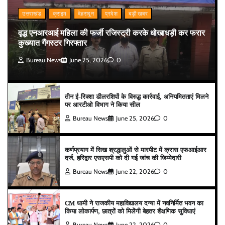
उत्तराखंड
क्राइम
देहरादून
प्रदेश
बड़ी खबर
वृद्ध एनआरआई महिला की फर्जी रजिस्ट्री करके धोखाधड़ी कर फरार
कुख्यात गैंगस्टर गिरफ्तार
Bureau News
June 25, 2026
0
तीन ई-रिक्शा डीलरशिपों के विरुद्ध कार्रवाई, अनियमितताएं मिलने
पर आरटीओ विभाग ने किया सील
Bureau News
June 25, 2026
0
कर्णप्रयाग में सिख श्रद्धालुओं से मारपीट में क्रास एफआईआर
दर्ज, हरिद्वार एसएसपी को दी गई जांच की जिम्मेदारी
Bureau News
June 22, 2026
0
CM धामी ने राजकीय महाविद्यालय दन्या में नवनिर्मित भवन का
किया लोकार्पण, छात्रों को मिलेंगी बेहतर शैक्षणिक सुविधाएं
Bureau News
June 22, 2026
0