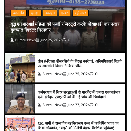
उत्तराखंड
क्राइम
देहरादून
प्रदेश
बड़ी खबर
वृद्ध एनआरआई महिला की फर्जी रजिस्ट्री करके धोखाधड़ी कर फरार
कुख्यात गैंगस्टर गिरफ्तार
Bureau News
June 25, 2026
0
तीन ई-रिक्शा डीलरशिपों के विरुद्ध कार्रवाई, अनियमितताएं मिलने
पर आरटीओ विभाग ने किया सील
Bureau News
June 25, 2026
0
कर्णप्रयाग में सिख श्रद्धालुओं से मारपीट में क्रास एफआईआर
दर्ज, हरिद्वार एसएसपी को दी गई जांच की जिम्मेदारी
Bureau News
June 22, 2026
0
CM धामी ने राजकीय महाविद्यालय दन्या में नवनिर्मित भवन का
किया लोकार्पण, छात्रों को मिलेंगी बेहतर शैक्षणिक सुविधाएं