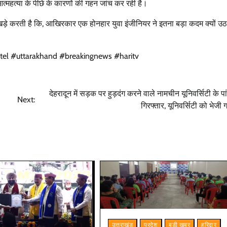
महत्या के पीछे के कारणों की गहन जांच कर रही है।
ड़े करती है कि, आखिरकार एक होनहार युवा इंजीनियर ने इतना बड़ा कदम क्यों उठ
tel #uttarakhand #breakingnews #haritv
उत्तराखंड
देहरादून
प्रदेश
बड़ी खबर
बेटे की गेमिंग लत से परिवार बदहाल, मां ने लगाई
देहरादून में सड़क पर हुड़दंग करने वाले नामचीन यूनिवर्सिटी के पा
Next:
आर्थिक मदद की गुहार
गिरफ्तार, यूनिवर्सिटी को भेजी ग
Bureau News
July 28, 2026
0
उत्तराखंड
प्रदेश
बड़ी खबर
हरिद्वार