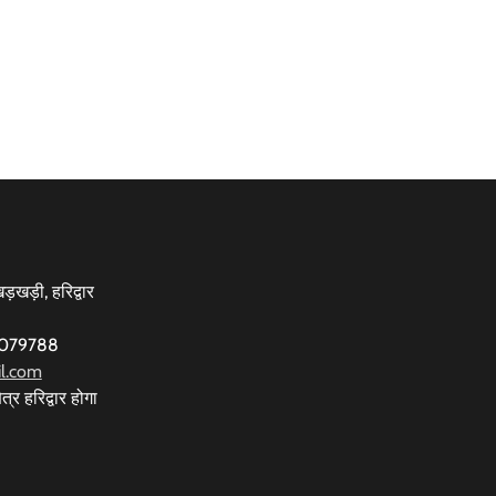
़खड़ी, हरिद्वार
77079788
l.com
त्र हरिद्वार होगा