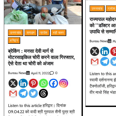
उत्तराखंड
प्रदेश
राज्यपाल महोदय
को ‘‘डाॅक्टर 
उपाधि से सम्मा
उत्तराखंड
क्राइम
प्रदेश
बड़ी खबर
हरिद्वार
Bureau News
Ma
ब्रेकिंग : मनसा देवी मार्ग से
मोटरसाइकिल चोरी करने वाला गिरफ्तार,
ऐसे देता था चोरी को अंजाम
Bureau News
0
Listen to this a
April 11, 2022
स्वामी दर्शनानन्द 
टैक्नोलाॅजी, हरिद्
वीर माधो सिंह भंड
Listen to this article हरिद्वार। दिनांक
09.04.22 को वादी श्री गुरपाल सैनी पुत्र श्री