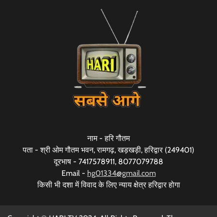
नाम - हरि गौतम
पता - श्री ओम गौतम भवन, रामगढ़, खड़खड़ी, हरिद्वार (249401)
दूरभाष - 7417578911, 8077079788
Email -
hg01334@gmail.com
किसी भी दशा में विवाद के लिए न्याय क्षेत्र हरिद्वार होगा