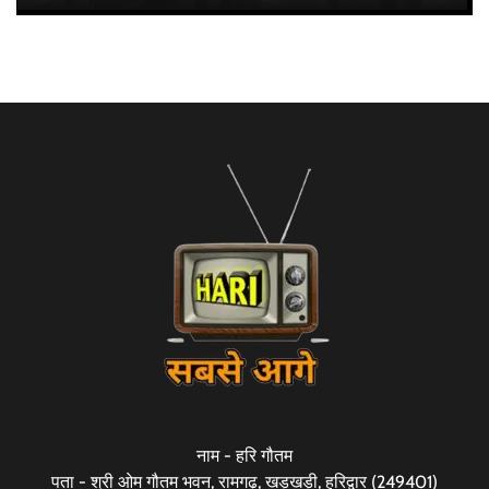
नाम - हरि गौतम
पता - श्री ओम गौतम भवन, रामगढ़, खड़खड़ी, हरिद्वार (249401)