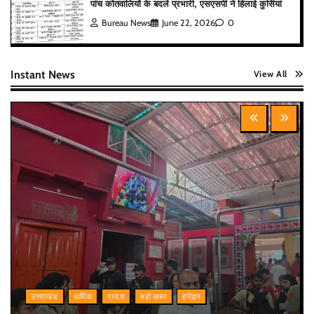
पांच कोतवालियों के बदले प्रभारी, एसएसपी ने हिलाई कुर्सियां
Bureau News
June 22, 2026
0
Instant News
View All
उत्तराखंड
धार्मिक
प्रदेश
बड़ी खबर
हरिद्वार