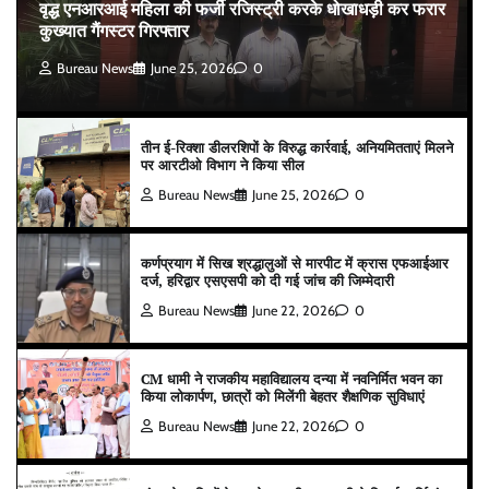
वृद्ध एनआरआई महिला की फर्जी रजिस्ट्री करके धोखाधड़ी कर फरार
कुख्यात गैंगस्टर गिरफ्तार
Bureau News
June 25, 2026
0
तीन ई-रिक्शा डीलरशिपों के विरुद्ध कार्रवाई, अनियमितताएं मिलने
पर आरटीओ विभाग ने किया सील
Bureau News
June 25, 2026
0
कर्णप्रयाग में सिख श्रद्धालुओं से मारपीट में क्रास एफआईआर
दर्ज, हरिद्वार एसएसपी को दी गई जांच की जिम्मेदारी
Bureau News
June 22, 2026
0
CM धामी ने राजकीय महाविद्यालय दन्या में नवनिर्मित भवन का
किया लोकार्पण, छात्रों को मिलेंगी बेहतर शैक्षणिक सुविधाएं
Bureau News
June 22, 2026
0