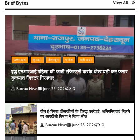
Brief Bytes
View All
उत्तराखंड
क्राइम
देहरादून
प्रदेश
बड़ी खबर
वृद्ध एनआरआई महिला की फर्जी रजिस्ट्री करके धोखाधड़ी कर फरार
कुख्यात गैंगस्टर गिरफ्तार
Bureau News
June 25, 2026
0
तीन ई-रिक्शा डीलरशिपों के विरुद्ध कार्रवाई, अनियमितताएं मिलने
पर आरटीओ विभाग ने किया सील
Bureau News
June 25, 2026
0