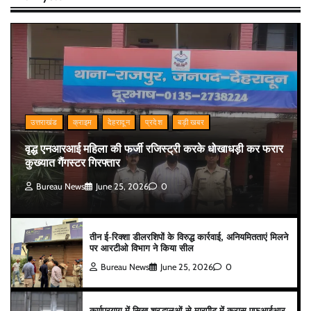
उत्तराखंड
क्राइम
देहरादून
प्रदेश
बड़ी खबर
वृद्ध एनआरआई महिला की फर्जी रजिस्ट्री करके धोखाधड़ी कर फरार
कुख्यात गैंगस्टर गिरफ्तार
Bureau News
June 25, 2026
0
तीन ई-रिक्शा डीलरशिपों के विरुद्ध कार्रवाई, अनियमितताएं मिलने
पर आरटीओ विभाग ने किया सील
Bureau News
June 25, 2026
0
कर्णप्रयाग में सिख श्रद्धालुओं से मारपीट में क्रास एफआईआर