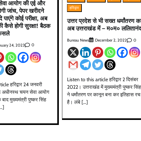
क सेवा आयोग की एई और
हरिद्वार
होगी जांच, पेपर खरीदने
दे पाएंगे कोई परीक्षा, अब
उत्तर प्रदेश से भी सख्त धर्मांतरण क
ी कैसे होगी सुरक्षा! बैठक
अब उत्तराखंड में – म०म० ललितानंद
फैसले
Bureau News
0
December 2, 2022
उत्तराखंड
देहरादून
प्रदेश
बड़ी खबर
0
nuary 24, 2023
बेटे की गेमिंग लत से परिवार बदहाल, मां ने लगाई
आर्थिक मदद की गुहार
Bureau News
July 28, 2026
0
Listen to this article हरिद्वार 2 दिसंबर
ticle हरिद्वार 24 जनवरी
2022। उत्तराखंड में मुख्यमंत्री पुष्कर सिं
ड अधीनस्थ चयन सेवा आयोग
ने धर्मांतरण पर कानून बना कर इतिहास रच
बाद मुख्यमंत्री पुष्कर सिंह
है। लंबे […]
[…]