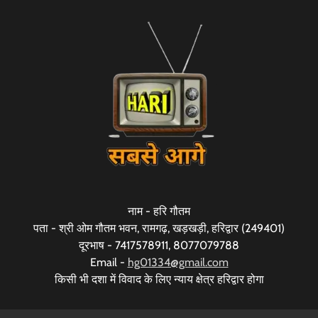
नाम - हरि गौतम
पता - श्री ओम गौतम भवन, रामगढ़, खड़खड़ी, हरिद्वार (249401)
दूरभाष - 7417578911, 8077079788
Email -
hg01334@gmail.com
किसी भी दशा में विवाद के लिए न्याय क्षेत्र हरिद्वार होगा