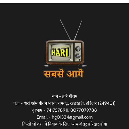
नाम - हरि गौतम
पता - श्री ओम गौतम भवन, रामगढ़, खड़खड़ी, हरिद्वार (249401)
दूरभाष - 7417578911, 8077079788
Email -
hg01334@gmail.com
किसी भी दशा में विवाद के लिए न्याय क्षेत्र हरिद्वार होगा