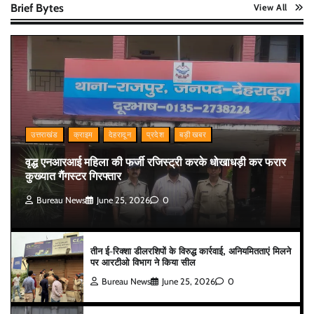
Brief Bytes
View All
उत्तराखंड
क्राइम
देहरादून
प्रदेश
बड़ी खबर
वृद्ध एनआरआई महिला की फर्जी रजिस्ट्री करके धोखाधड़ी कर फरार
कुख्यात गैंगस्टर गिरफ्तार
Bureau News
June 25, 2026
0
तीन ई-रिक्शा डीलरशिपों के विरुद्ध कार्रवाई, अनियमितताएं मिलने
पर आरटीओ विभाग ने किया सील
Bureau News
June 25, 2026
0