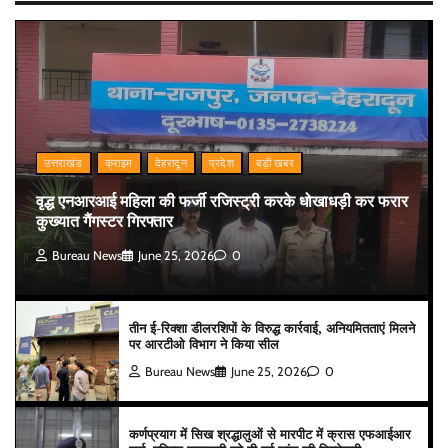
उत्तराखंड
क्राइम
देहरादून
प्रदेश
बड़ी खबर
वृद्ध एनआरआई महिला की फर्जी रजिस्ट्री करके धोखाधड़ी कर फरार
कुख्यात गैंगस्टर गिरफ्तार
Bureau News
June 25, 2026
0
तीन ई-रिक्शा डीलरशिपों के विरुद्ध कार्रवाई, अनियमितताएं मिलने
पर आरटीओ विभाग ने किया सील
Bureau News
June 25, 2026
0
कर्णप्रयाग में सिख श्रद्धालुओं से मारपीट में क्रास एफआईआर