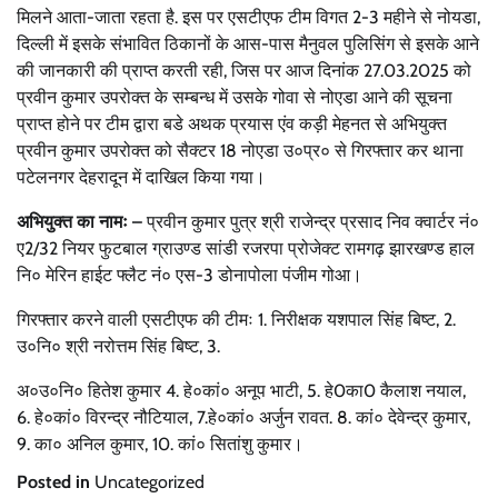
मिलने आता-जाता रहता है. इस पर एसटीएफ टीम विगत 2-3 महीने से नोयडा,
दिल्ली में इसके संभावित ठिकानों के आस-पास मैनुवल पुलिसिंग से इसके आने
की जानकारी की प्राप्त करती रही, जिस पर आज दिनांक 27.03.2025 को
प्रवीन कुमार उपरोक्त के सम्बन्ध में उसके गोवा से नोएडा आने की सूचना
प्राप्त होने पर टीम द्वारा बडे अथक प्रयास एंव कड़ी मेहनत से अभियुक्त
प्रवीन कुमार उपरोक्त को सैक्टर 18 नोएडा उ०प्र० से गिरफ्तार कर थाना
पटेलनगर देहरादून में दाखिल किया गया।
अभियुक्त का नामः –
प्रवीन कुमार पुत्र श्री राजेन्द्र प्रसाद निव क्वार्टर नं०
ए2/32 नियर फुटबाल ग्राउण्ड सांडी रजरपा प्रोजेक्ट रामगढ़ झारखण्ड हाल
नि० मेरिन हाईट फ्लैट नं० एस-3 डोनापोला पंजीम गोआ।
गिरफ्तार करने वाली एसटीएफ की टीमः 1. निरीक्षक यशपाल सिंह बिष्ट, 2.
उ०नि० श्री नरोत्तम सिंह बिष्ट, 3.
अ०उ०नि० हितेश कुमार 4. हे०कां० अनूप भाटी, 5. हे0का0 कैलाश नयाल,
6. हे०कां० विरन्द्र नौटियाल, 7.हे०कां० अर्जुन रावत. 8. कां० देवेन्द्र कुमार,
9. का० अनिल कुमार, 10. कां० सितांशु कुमार।
Posted in
Uncategorized