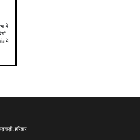
ा में
ियों
ंड में
़खड़ी, हरिद्वार