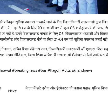
ओं को परिवहन सुविधा उपलब्ध करवाये जाने के लिए जिलाधिकारी उत्तरकाशी द्वारा ज
दान की गयी। प्रति बस के लिए 20 लाख की दर से कुल 03 करोड़ रूपये की धनराशि 
उत्तराखंड
देहरादून
प्रदेश
बड़ी खबर
दी जा रही है, उनमें विकासखण्ड नौगांव के लिए 05, विकासखण्ड भटवाडी और विक
्यालीसौड और विकासखण्ड मोरी के लिए 01-01 बस की सुविधा उपलब्ध कराई गई 
बेटे की गेमिंग लत से परिवार बदहाल, मां ने लगाई
आर्थिक मदद की गुहार
द नैनवाल, सचिव शिक्षा रविनाथ रमन, जिलाधिकारी उत्तरकाशी डॉ. एम.एस. बिष्ट, म
 निदेशक अजय नौडियाल, जिला शिक्षा अधिकारी उत्तरकाशी शैलेन्द्र अमोली उपस्थित 
Bureau News
July 28, 2026
0
hrawat #breakingnews #bus #flagoff #uttarakhandnews
े
मैदान में डटे दरोगा और इंस्पेक्टर को चढ़ाया पहाड़, पुलिस विभाग
Next: