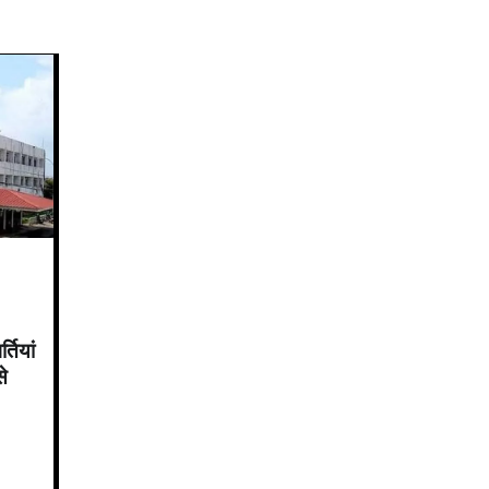
तियां
से