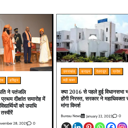
उत्तराखंड
क्राइम
देहरादून
प्रदेश
बड़ी खबर
देश
हरिद्वार
क्या 2016 से पहले हुई विधानसभा भर्
्रपति ने पतंजलि
होंगी निरस्त, सरकार ने महाधिवक्ता 
 प्रथम दीक्षांत समारोह में
मांगा विमर्श
िद्यार्थियों को उपाधि
तस्वीरें
Bureau News
0
January 22, 2023
0
vember 28, 2021