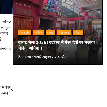
िला खनिज
स्वीकृत
उत्तराखंड
धार्मिक
प्रदेश
बड़ी खबर
हरिद्वार
ासखण्ड
है।
कावड़ मेला 2026! एटीएस ने मंसा देवी पर चलाया
चेकिंग अभियान
हानिदेशक
थे।
Bureau News
August 2, 2026
0
 में बंपर
तबादले