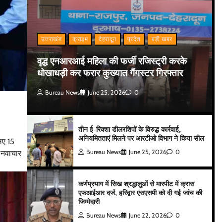
उत्तराखंड
क्राइम
देहरादून
प्रदेश
बड़ी खबर
वृद्ध एनआरआई महिला की फर्जी रजिस्ट्री करके
धोखाधड़ी कर फरार कुख्यात गैंगस्टर गिरफ्तार
Bureau News
June 25, 2026
0
तीन ई-रिक्शा डीलरशिपों के विरुद्ध कार्रवाई,
अनियमितताएं मिलने पर आरटीओ विभाग ने किया सील
लिए 15
Bureau News
June 25, 2026
0
े नवाचार
कर्णप्रयाग में सिख श्रद्धालुओं से मारपीट में क्रास
एफआईआर दर्ज, हरिद्वार एसएसपी को दी गई जांच की
जिम्मेदारी
Bureau News
June 22, 2026
0