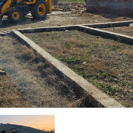
उत्तराखंड
देहरादून
प्रदेश
बड़ी खबर
बेटे की गेमिंग लत से परिवार बदहाल, मां ने लगाई
आर्थिक मदद की गुहार
Bureau News
July 28, 2026
0