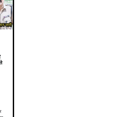
र
ले
र