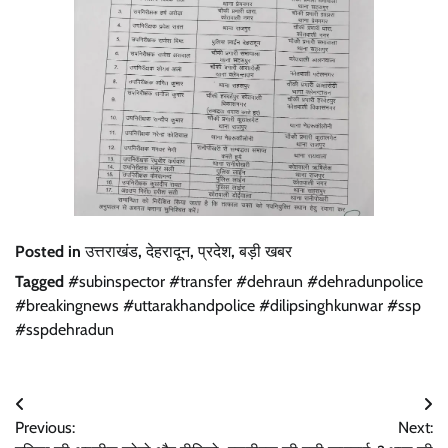
Posted in
उत्तराखंड
,
देहरादून
,
प्रदेश
,
बड़ी खबर
Tagged
#subinspector #transfer #dehraun #dehradunpolice
#breakingnews #uttarakhandpolice #dilipsinghkunwar #ssp
#sspdehradun
Post
Previous:
Next:
navigation