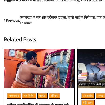
Tagged
#charas #stf #stfuttarakhand #breakingnews #uttarakh
Post
उत्तराखंड में एक और दर्दनाक हादसा, गहरी खाई में गिरी बस, पांच क
Previous:
17 घायल
navigation
Related Posts
उत्तराखंड
क्राइ
उत्तराखंड
देश विदेश
प्रदेश
हरिद्वार
बड़ी खबर