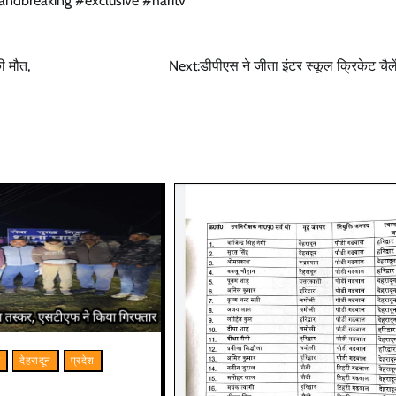
andbreaking #exclusive #haritv
ी मौत,
Next:
डीपीएस ने जीता इंटर स्कूल क्रिकेट चै
म
देहरादून
प्रदेश