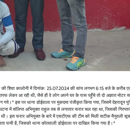
उत्तराखंड
प्रदेश
बड़ी खबर
हरिद्वार
जनसुनवाई कार्यक्रम में विभिन्न विभागों से संबंधित
56 समस्याएं की गई दर्ज, 32 समस्याओं का किया
गया मौके पर निस्तारण
Bureau News
July 28, 2026
0
त्र की शिवा कालोनी में दिनांकः 25.07.2024 की सांय लगभग 6ः15 बजे के करीब 
तरफ लेकर आ रही थी, जैसे ही वे लोग अपने घर के पास पहुँचे तो दो अज्ञात मोटर
ाग गये।* इस पर थाना डोईवाला पर मुकदमा पंजीकृत किया गया, जिसमें देहरादून पुल
घटना में संलिप्त अभियुक्त राहुल तब से लगातार फरार चल रहा था, जिसकी गिरप्ता
गयी थी। इस फरार अभियुक्त के बारे में एसटीएफ की टीम को मिली सटीक मैनुवली सूच
सफलता पायी है, जिसको थाना कोतवाली डोईवाला पर दाखिल किया गया है।*