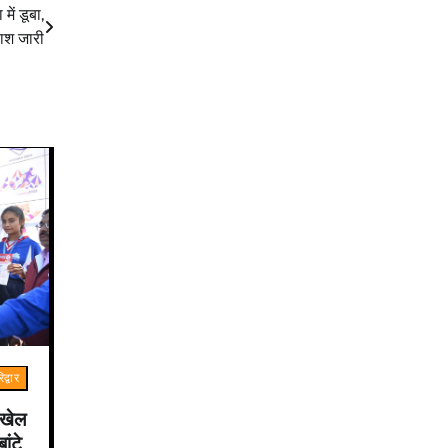
ें डूबा,
लाश जारी
िद्वार
े खेल
ांटे