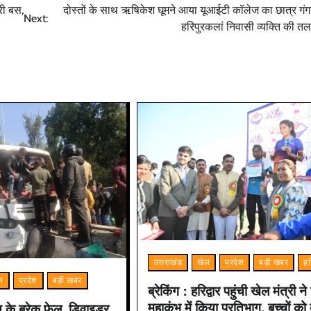
री बस,
दोस्तों के साथ ऋषिकेश घूमने आया यूआईटी कॉलेज का छात्र गंगा म
Next:
हरिपुरकलां निवासी व्यक्ति की त
उत्तराखंड
खेल
प्रदेश
बड़ी खबर
हर
ून
प्रदेश
बड़ी खबर
ब्रेकिंग : हरिद्वार पहुंची खेल मंत्री न
महाकुंभ में किया प्रतिभाग, बच्चों को ब
स के ब्रेक फेल, डिवाइडर