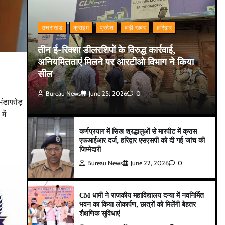
उत्तराखंड
क्राइम
प्रदेश
बड़ी खबर
हरिद्वार
तीन ई-रिक्शा डीलरशिपों के विरुद्ध कार्रवाई,
अनियमितताएं मिलने पर आरटीओ विभाग ने किया
सील
Bureau News
June 25, 2026
0
 भंडाफोड़
में
कर्णप्रयाग में सिख श्रद्धालुओं से मारपीट में क्रास
एफआईआर दर्ज, हरिद्वार एसएसपी को दी गई जांच की
जिम्मेदारी
Bureau News
June 22, 2026
0
CM धामी ने राजकीय महाविद्यालय दन्या में नवनिर्मित
भवन का किया लोकार्पण, छात्रों को मिलेंगी बेहतर
शैक्षणिक सुविधाएं