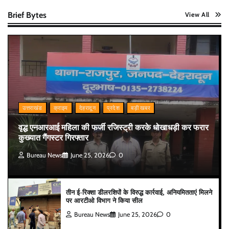
Brief Bytes
View All
उत्तराखंड
क्राइम
देहरादून
प्रदेश
बड़ी खबर
वृद्ध एनआरआई महिला की फर्जी रजिस्ट्री करके धोखाधड़ी कर फरार
कुख्यात गैंगस्टर गिरफ्तार
Bureau News
June 25, 2026
0
तीन ई-रिक्शा डीलरशिपों के विरुद्ध कार्रवाई, अनियमितताएं मिलने
पर आरटीओ विभाग ने किया सील
Bureau News
June 25, 2026
0