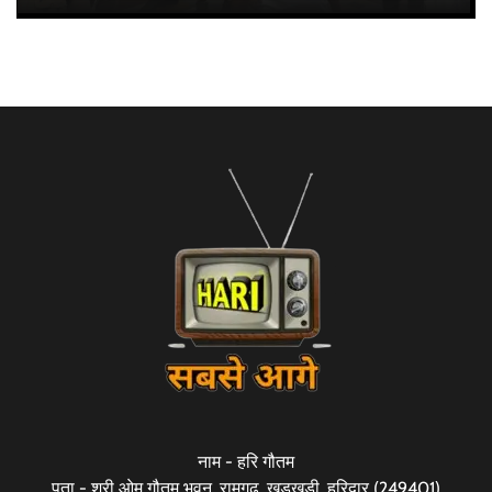
नाम - हरि गौतम
पता - श्री ओम गौतम भवन, रामगढ़, खड़खड़ी, हरिद्वार (249401)