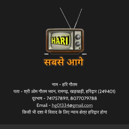
नाम - हरि गौतम
पता - श्री ओम गौतम भवन, रामगढ़, खड़खड़ी, हरिद्वार (249401)
दूरभाष - 7417578911, 8077079788
Email -
hg01334@gmail.com
किसी भी दशा में विवाद के लिए न्याय क्षेत्र हरिद्वार होगा