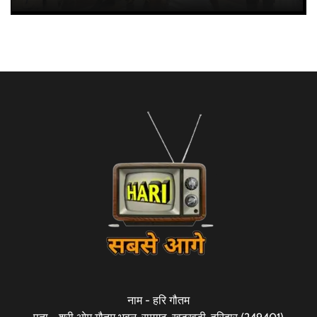
नाम - हरि गौतम