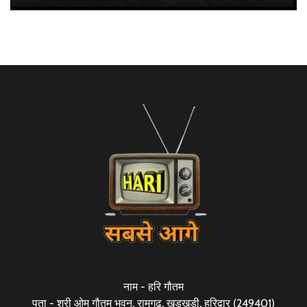
नाम - हरि गौतम
पता - श्री ओम गौतम भवन, रामगढ़, खड़खड़ी, हरिद्वार (249401)