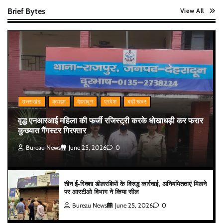
Brief Bytes
View All
उत्तराखंड
क्राइम
देहरादून
प्रदेश
बड़ी खबर
वृद्ध एनआरआई महिला की फर्जी रजिस्ट्री करके धोखाधड़ी कर फरार
कुख्यात गैंगस्टर गिरफ्तार
Bureau News
June 25, 2026
0
तीन ई-रिक्शा डीलरशिपों के विरुद्ध कार्रवाई, अनियमितताएं मिलने
पर आरटीओ विभाग ने किया सील
Bureau News
June 25, 2026
0