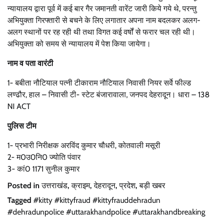
न्यायालय द्वारा पूर्व में कई बार गैर जमानती वारेंट जारी किये गये थे, परन्तु
अभियुक्ता गिरफ्तारी से बचने के लिए लगातार अपना नाम बदलकर अलग-
अलग स्थानों पर रह रही थी तथा विगत कई वर्षों से फरार चल रही थी।
अभियुक्ता को समय से न्यायालय में पेश किया जायेगा।
नाम व पता वारंटी
1- बबीता नौटियाल पत्नी टीकाराम नौटियाल निवासी नियर सर्वे फील्ड
लण्ढौर, हाल – निवासी टी- स्टेट बंजारावाला, जनपद देहरादून। धारा – 138
NI ACT
पुलिस टीम
1- प्रभारी निरीक्षक अरविंद कुमार चौधरी, कोतवाली मसूरी
2- म0उ0नि0 ज्योति पंवार
3- कां0 1171 सुनील कुमार
Posted in
उत्तराखंड
,
क्राइम
,
देहरादून
,
प्रदेश
,
बड़ी खबर
Tagged
#kitty #kittyfraud #kittyfrauddehradun
#dehradunpolice #uttarakhandpolice #uttarakhandbreaking