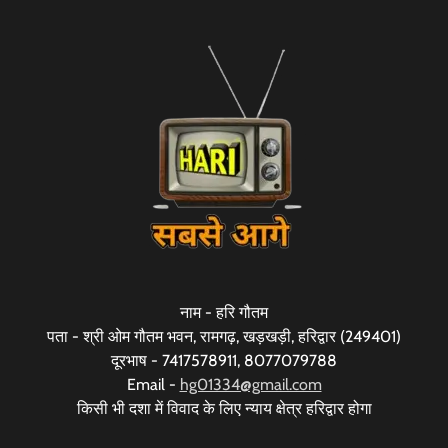
नाम - हरि गौतम
पता - श्री ओम गौतम भवन, रामगढ़, खड़खड़ी, हरिद्वार (249401)
दूरभाष - 7417578911, 8077079788
Email -
hg01334@gmail.com
किसी भी दशा में विवाद के लिए न्याय क्षेत्र हरिद्वार होगा