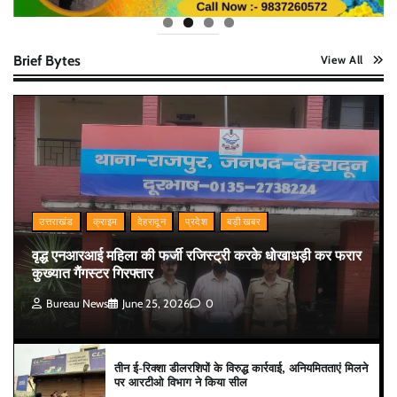
Brief Bytes
View All
उत्तराखंड
क्राइम
देहरादून
प्रदेश
बड़ी खबर
वृद्ध एनआरआई महिला की फर्जी रजिस्ट्री करके धोखाधड़ी कर फरार
कुख्यात गैंगस्टर गिरफ्तार
Bureau News
June 25, 2026
0
तीन ई-रिक्शा डीलरशिपों के विरुद्ध कार्रवाई, अनियमितताएं मिलने
पर आरटीओ विभाग ने किया सील