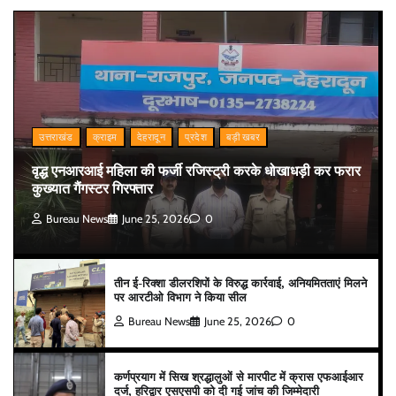
उत्तराखंड
क्राइम
देहरादून
प्रदेश
बड़ी खबर
वृद्ध एनआरआई महिला की फर्जी रजिस्ट्री करके धोखाधड़ी कर फरार
कुख्यात गैंगस्टर गिरफ्तार
Bureau News
June 25, 2026
0
तीन ई-रिक्शा डीलरशिपों के विरुद्ध कार्रवाई, अनियमितताएं मिलने
पर आरटीओ विभाग ने किया सील
Bureau News
June 25, 2026
0
कर्णप्रयाग में सिख श्रद्धालुओं से मारपीट में क्रास एफआईआर
दर्ज, हरिद्वार एसएसपी को दी गई जांच की जिम्मेदारी