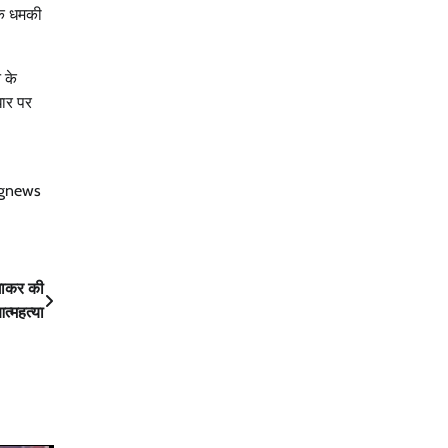
ायक धमकी
 के
धार पर
ngnews
लगाकर की
त्महत्या