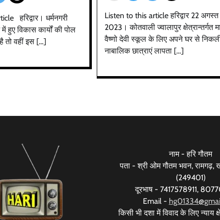
Listen to this article हरिद्वार 22 अगस्त
ticle हरिद्वार। धर्मनगरी
2023। कोतवाली ज्वालापुर क्षेत्रान्तर्गत म
ंभ में हुए विकास कार्यों की पोल
वैष्णो देवी स्कूल के लिए अपने घर से निकल
है तो वहीं इस […]
नाबालिक छात्राएं लापता […]
नाम - हरि गौतम
पता - श्री ओम गौतम भवन, रामगढ़, खड
(249401)
दूरभाष - 7417578911, 80
Email -
hg01334@gmai
किसी भी दशा में विवाद के लिए न्याय क्षे