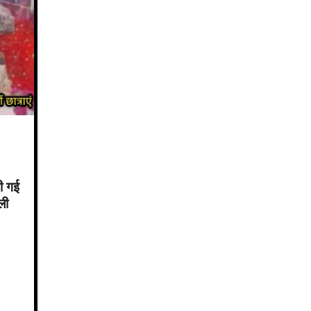
ी गई
ली