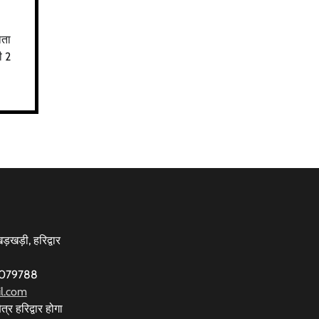
ाता
ी 2
़खड़ी, हरिद्वार
77079788
l.com
त्र हरिद्वार होगा