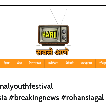
शिक्षा
खेल
टेक्नोलॉजी
मनोरंजन
विडियो
संपादकीय
सौन्दर्
nalyouthfestival
ssia #breakingnews #rohansiagal