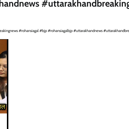
khandnews #uttarakhandbreakin
 #breakingnews #rohansiagal #bjp #rohansiagalbjp #uttarakhandnews #uttarakhandbr