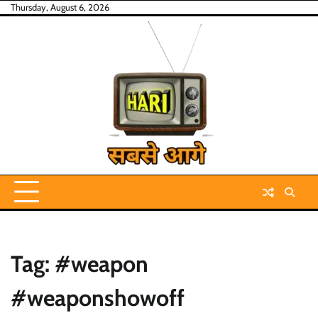
Skip
Thursday, August 6, 2026
to
content
Tag:
#weapon
#weaponshowoff