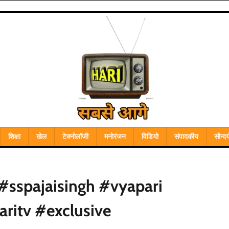
शिक्षा
खेल
टेक्नोलॉजी
मनोरंजन
विडियो
संपादकीय
सौन्दर्
sspajaisingh #vyapari
ritv #exclusive