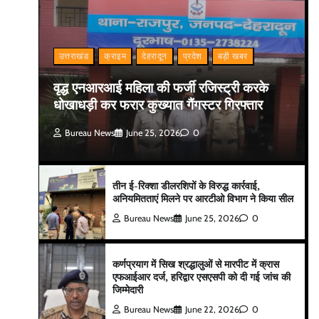
उत्तराखंड
क्राइम
देहरादून
प्रदेश
बड़ी खबर
वृद्ध एनआरआई महिला की फर्जी रजिस्ट्री करके
धोखाधड़ी कर फरार कुख्यात गैंगस्टर गिरफ्तार
Bureau News
June 25, 2026
0
तीन ई-रिक्शा डीलरशिपों के विरुद्ध कार्रवाई,
अनियमितताएं मिलने पर आरटीओ विभाग ने किया सील
Bureau News
June 25, 2026
0
कर्णप्रयाग में सिख श्रद्धालुओं से मारपीट में क्रास
एफआईआर दर्ज, हरिद्वार एसएसपी को दी गई जांच की
जिम्मेदारी
Bureau News
June 22, 2026
0