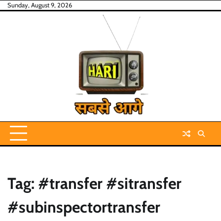
Skip
Sunday, August 9, 2026
to
content
Tag:
#transfer #sitransfer
#subinspectortransfer