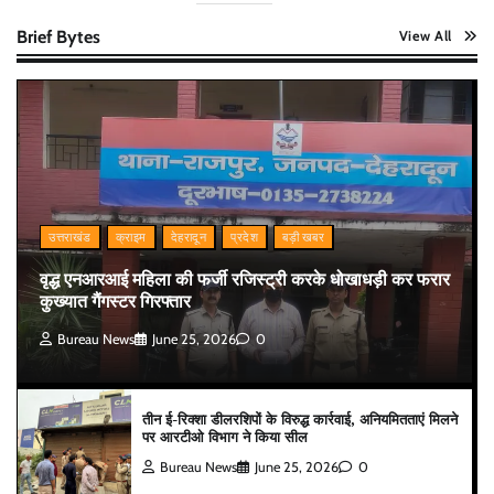
Brief Bytes
View All
उत्तराखंड
क्राइम
देहरादून
प्रदेश
बड़ी खबर
वृद्ध एनआरआई महिला की फर्जी रजिस्ट्री करके धोखाधड़ी कर फरार
कुख्यात गैंगस्टर गिरफ्तार
Bureau News
June 25, 2026
0
तीन ई-रिक्शा डीलरशिपों के विरुद्ध कार्रवाई, अनियमितताएं मिलने
पर आरटीओ विभाग ने किया सील
Bureau News
June 25, 2026
0