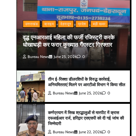
उत्तराखंड
क्राइम
देहरादून
प्रदेश
बड़ी खबर
वृद्ध एनआरआई महिला की फर्जी रजिस्ट्री करके
धोखाधड़ी कर फरार कुख्यात गैंगस्टर गिरफ्तार
Bureau News
June 25, 2026
0
तीन ई-रिक्शा डीलरशिपों के विरुद्ध कार्रवाई,
अनियमितताएं मिलने पर आरटीओ विभाग ने किया सील
Bureau News
June 25, 2026
0
कर्णप्रयाग में सिख श्रद्धालुओं से मारपीट में क्रास
एफआईआर दर्ज, हरिद्वार एसएसपी को दी गई जांच की
जिम्मेदारी
Bureau News
June 22, 2026
0