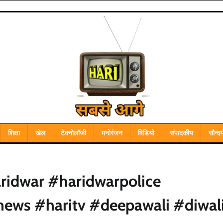
शिक्षा
खेल
टेक्नोलॉजी
मनोरंजन
विडियो
संपादकीय
सौन्दर्
aridwar #haridwarpolice
news #haritv #deepawali #diwal