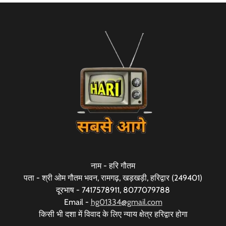
नाम - हरि गौतम
पता - श्री ओम गौतम भवन, रामगढ़, खड़खड़ी, हरिद्वार (249401)
दूरभाष - 7417578911, 8077079788
Email -
hg01334@gmail.com
किसी भी दशा में विवाद के लिए न्याय क्षेत्र हरिद्वार होगा