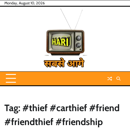
Skip
Monday, August 10, 2026
to
content
Tag:
#thief #carthief #friend
#friendthief #friendship