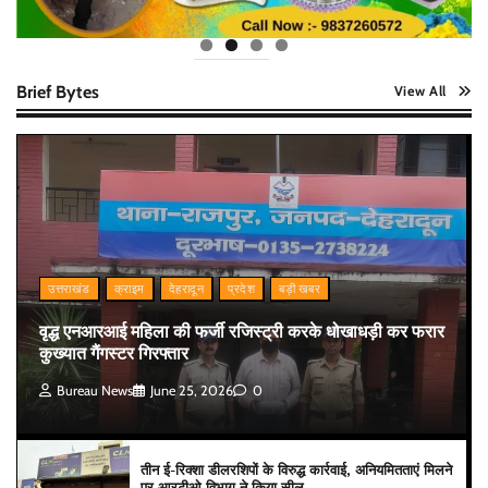
Brief Bytes
View All
उत्तराखंड
क्राइम
देहरादून
प्रदेश
बड़ी खबर
वृद्ध एनआरआई महिला की फर्जी रजिस्ट्री करके धोखाधड़ी कर फरार
कुख्यात गैंगस्टर गिरफ्तार
Bureau News
June 25, 2026
0
तीन ई-रिक्शा डीलरशिपों के विरुद्ध कार्रवाई, अनियमितताएं मिलने
पर आरटीओ विभाग ने किया सील