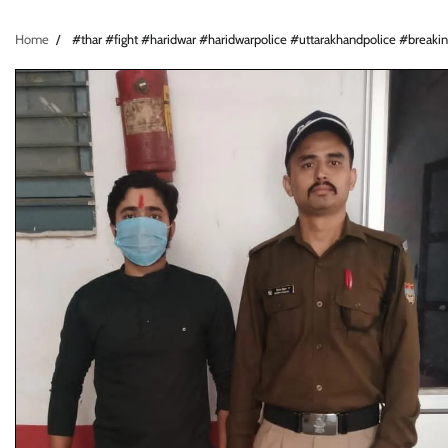
Home
#thar #fight #haridwar #haridwarpolice #uttarakhandpolice #breaki