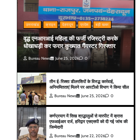
उत्तराखंड
क्राइम
देहरादून
प्रदेश
बड़ी खबर
वृद्ध एनआरआई महिला की फर्जी रजिस्ट्री करके
धोखाधड़ी कर फरार कुख्यात गैंगस्टर गिरफ्तार
Bureau News
June 25, 2026
0
तीन ई-रिक्शा डीलरशिपों के विरुद्ध कार्रवाई,
अनियमितताएं मिलने पर आरटीओ विभाग ने किया सील
Bureau News
June 25, 2026
0
कर्णप्रयाग में सिख श्रद्धालुओं से मारपीट में क्रास
एफआईआर दर्ज, हरिद्वार एसएसपी को दी गई जांच की
जिम्मेदारी
Bureau News
June 22, 2026
0