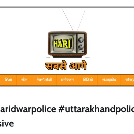
शिक्षा
खेल
टेक्नोलॉजी
मनोरंजन
विडियो
संपादकीय
सौन्दर्
aridwarpolice #uttarakhandpoli
sive