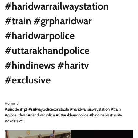
#haridwarrailwaystation
#train #grpharidwar
#haridwarpolice
#uttarakhandpolice
#hindinews #haritv
#exclusive
Home
#suicide #rpf #railwaypoliceconstable #haridwarrailwaystation #train
#grpharidwar #haridwarpolice #uttarakhandpolice #hindinews #haritv
#exclusive