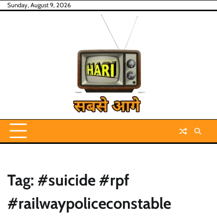
Skip
Sunday, August 9, 2026
to
content
Tag:
#suicide #rpf
#railwaypoliceconstable