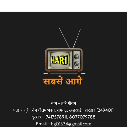
नाम - हरि गौतम
पता - श्री ओम गौतम भवन, रामगढ़, खड़खड़ी, हरिद्वार (249401)
दूरभाष - 7417578911, 8077079788
Email -
hg01334@gmail.com