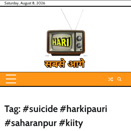
Skip
Saturday, August 8, 2026
to
content
Tag:
#suicide #harkipauri
#saharanpur #kiity