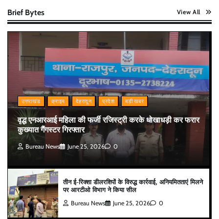
Brief Bytes
View All
उत्तराखंड
क्राइम
देहरादून
प्रदेश
बड़ी खबर
वृद्ध एनआरआई महिला की फर्जी रजिस्ट्री करके धोखाधड़ी कर फरार
कुख्यात गैंगस्टर गिरफ्तार
Bureau News
June 25, 2026
0
तीन ई-रिक्शा डीलरशिपों के विरुद्ध कार्रवाई, अनियमितताएं मिलने
पर आरटीओ विभाग ने किया सील
Bureau News
June 25, 2026
0