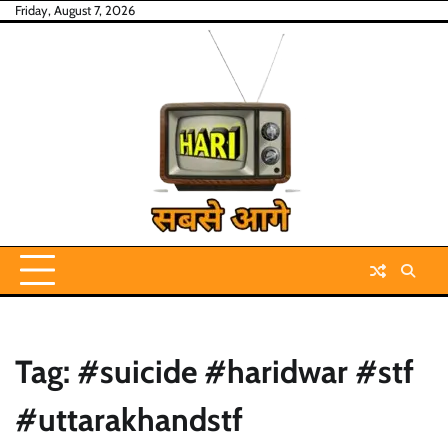
Skip
Friday, August 7, 2026
to
content
Tag:
#suicide #haridwar #stf
#uttarakhandstf