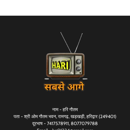
नाम - हरि गौतम
पता - श्री ओम गौतम भवन, रामगढ़, खड़खड़ी, हरिद्वार (249401)
दूरभाष - 7417578911, 8077079788