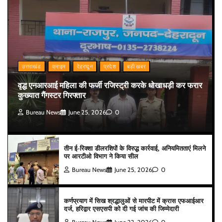
उत्तराखंड
क्राइम
देहरादून
प्रदेश
बड़ी खबर
वृद्ध एनआरआई महिला की फर्जी रजिस्ट्री करके धोखाधड़ी कर फरार
कुख्यात गैंगस्टर गिरफ्तार
Bureau News
June 25, 2026
0
तीन ई-रिक्शा डीलरशिपों के विरुद्ध कार्रवाई, अनियमितताएं मिलने
पर आरटीओ विभाग ने किया सील
Bureau News
June 25, 2026
0
कर्णप्रयाग में सिख श्रद्धालुओं से मारपीट में क्रास एफआईआर
दर्ज, हरिद्वार एसएसपी को दी गई जांच की जिम्मेदारी