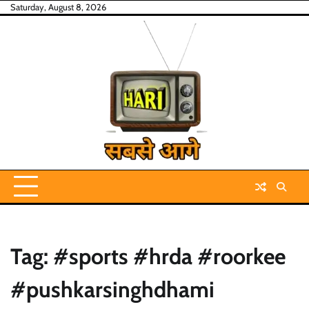
Skip
Saturday, August 8, 2026
to
content
Tag:
#sports #hrda #roorkee
#pushkarsinghdhami