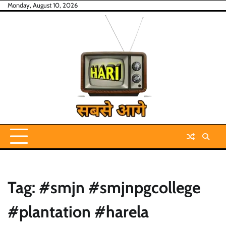
Skip
Monday, August 10, 2026
to
content
Tag:
#smjn #smjnpgcollege
#plantation #harela