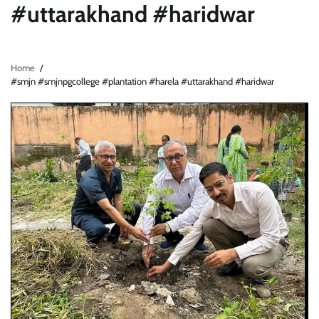
#uttarakhand #haridwar
Home
#smjn #smjnpgcollege #plantation #harela #uttarakhand #haridwar