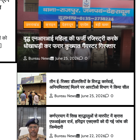
ा
उत्तराखंड
क्राइम
देहरादून
प्रदेश
बड़ी खबर
वृद्ध एनआरआई महिला की फर्जी रजिस्ट्री करके
ी को
धोखाधड़ी कर फरार कुख्यात गैंगस्टर गिरफ्तार
]
Bureau News
June 25, 2026
0
तीन ई-रिक्शा डीलरशिपों के विरुद्ध कार्रवाई,
अनियमितताएं मिलने पर आरटीओ विभाग ने किया सील
Bureau News
June 25, 2026
0
कर्णप्रयाग में सिख श्रद्धालुओं से मारपीट में क्रास
एफआईआर दर्ज, हरिद्वार एसएसपी को दी गई जांच की
जिम्मेदारी
Bureau News
June 22, 2026
0