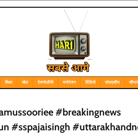
शिक्षा
खेल
टेक्नोलॉजी
मनोरंजन
विडियो
संपादकीय
सौन्दर्
wamussooriee #breakingnews
n #sspajaisingh #uttarakhand