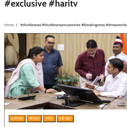
#exclusive #haritv
Home
#shuttlesewa #shuttlesewamussooriee #breakingnews #dmsaveenban
उत्तराखंड
देहरादून
प्रदेश
बड़ी खबर