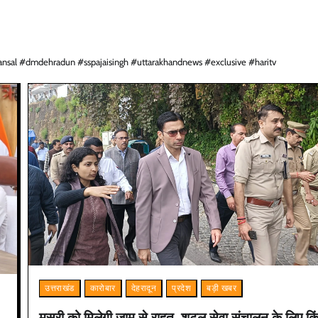
sal #dmdehradun #sspajaisingh #uttarakhandnews #exclusive #haritv
उत्तराखंड
कारोबार
देहरादून
प्रदेश
बड़ी खबर
मसूरी को मिलेगी जाम से राहत, शटल सेवा संचालन के लिए किं