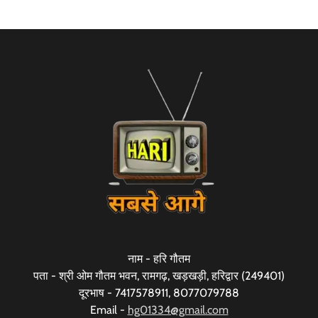
नाम - हरि गौतम
पता - श्री ओम गौतम भवन, रामगढ़, खड़खड़ी, हरिद्वार (249401)
दूरभाष - 7417578911, 8077079788
Email -
hg01334@gmail.com