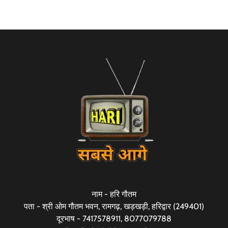
नाम - हरि गौतम
पता - श्री ओम गौतम भवन, रामगढ़, खड़खड़ी, हरिद्वार (249401)
दूरभाष - 7417578911, 8077079788