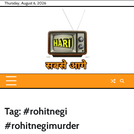
Skip
Thursday, August 6, 2026
to
content
Tag:
#rohitnegi
#rohitnegimurder