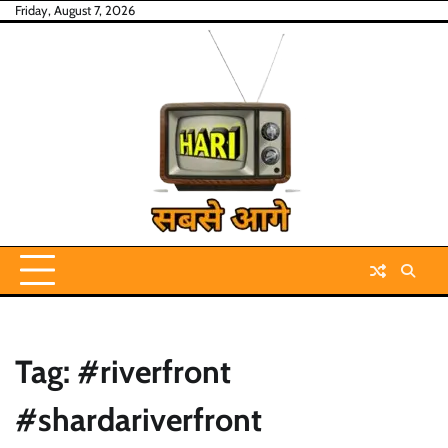
Skip
Friday, August 7, 2026
to
content
Tag:
#riverfront
#shardariverfront