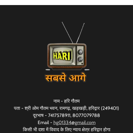
नाम - हरि गौतम
पता - श्री ओम गौतम भवन, रामगढ़, खड़खड़ी, हरिद्वार (249401)
दूरभाष - 7417578911, 8077079788
Email -
hg01334@gmail.com
किसी भी दशा में विवाद के लिए न्याय क्षेत्र हरिद्वार होगा